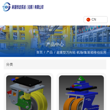
CN
产品中心
/
首页
产品
/
超重型万向轮 机场/集装箱移动应用
分类