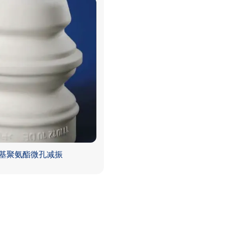
I基聚氨酯微孔减振